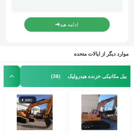
مینی لودر بابکت مینی اسکید لودر 2 تنی دیزلی مینی لودر سنگین
45 کیلو وات اسکید لودر چهار چرخ متحرک اتوماتیک با سطل
بیل مکانیکی چرخ خزنده
Bob Skid Steer Track Loader اسکید لودر برقی برای برف زدایی
سفارشی سازی دیزل لودر اسکید کوچک برای محوطه سازی
مینی بیل مکانیکی چرخدار
تراکتور روغن پالم
موارد دیگر از ایالات متحده
مینی دامپر خزنده
بیل مکانیکی خزنده هیدرولیک
(38)
بولدوزر تجهیزات سنگین
لودر چرخ جلویی
گریدر موتور تجهیزات سنگین