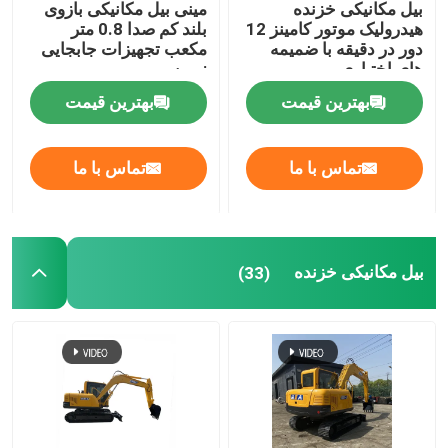
بیل مکانیکی خزنده
مینی بیل مکانیکی بازوی
هیدرولیک موتور کامینز 12
بلند کم صدا 0.8 متر
غلتک جاده ارتعاشی
دور در دقیقه با ضمیمه
مکعب تجهیزات جابجایی
های اختیاری
زمین
بهترین قیمت
بهترین قیمت
چرخ لودر بکهو
تماس با ما
تماس با ما
لودر اسکید کوچک
لیفتراک هندلر تلسکوپی
بیل مکانیکی خزنده
(33)
لودر چرخ تلسکوپی