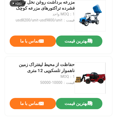
مزرعه برداشت روغن نخل تراکتور
فشرده تراکتورهای مزرعه کوچک
MOQ：1 واحد
قیمت：usd8200/unit-usd9800/unit
بهترین قیمت
تماس با ما
حفاظت از محیط لیفتراک زمین
ناهموار تلسکوپی 12 متری
MOQ：1
قیمت：10000-50000
بهترین قیمت
تماس با ما