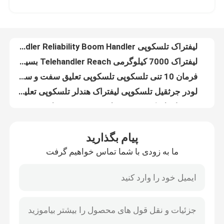
لیفتراک چنگال تلسکوپی شکل زیبا با قلاب های بالابر
لیفتراک تلسکوپی 7ton Handler Reliability Boom Handler تلسکوپی
بازدید از کارخانه
لیفتراک 7000 کیلوگرمی Telehandler Reach بسیار همه کاره برای کاربردهای ساختمانی
فرمان 10 تنی تلسکوپی تلسکوپی تعلیق سفت و سخت، فرمان چرخ عقب
کنترل کیفیت
لودر جرثقیل تلسکوپی لیفتراک هندلر تلسکوپی تعلیق سفت و سخت
جرثقیل تلسکوپی 10 تن لودر مینی چرخ جلو محرک کم صدا
با ما تماس بگیرید
لیفتراک بوم توسعه یافته موتور کامینز ایمنی عملیاتی بالا با Claw CE
لودر تلسکوپی الکتریکی جوی استیک 825T لودر تلسکوپی مفصلی
اخبار
4x4 تلسکوپی چرخ لودر ماشین قدرت 70kW شکل ساختمانی
پیام بگذارید
لودر چرخ تلسکوپی جلو با قابلیت تحرک خوب 4WD با بوم سطل گسترده
ما به زودی با شما تماس خواهیم گرفت
موارد
ایمنی لودر فرمان کوچک Powerplus Bob Cat با سویپر JC60
4WD Kubota Skid Loader رنگ زرد با اتصال چند منظوره
تعمیر و نگهداری آسان لودر فرمان کوچک OEM Mini Skid Steer Loader
بیل مکانیکی خزنده هیدرولیک
لودر لغزنده کوچک باریک لودر اسکید لودر کم انتشار یانمار
مینی لودر 1 تنی Skid Steer Skid Steer Mini Loader با سطل
بیل مکانیکی خزنده